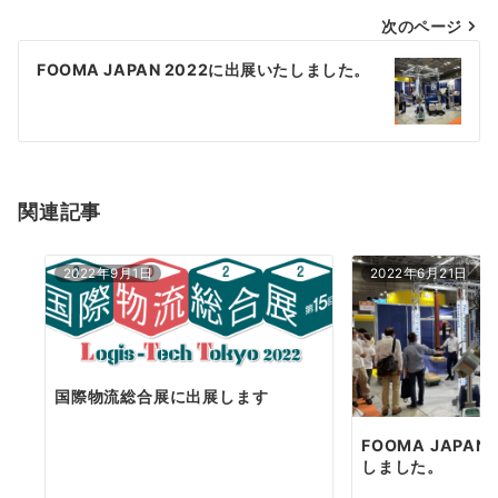
投
次のページ
稿
FOOMA JAPAN 2022に出展いたしました。
ナ
ビ
ゲ
ー
関連記事
シ
2022年9月1日
2022年6月21日
ョ
ン
国際物流総合展に出展します
FOOMA JAPAN
しました。